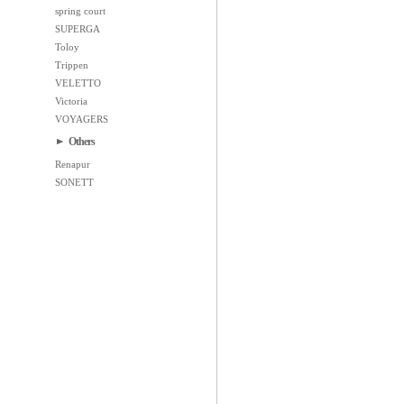
spring court
SUPERGA
Toloy
Trippen
VELETTO
Victoria
VOYAGERS
Others
Renapur
SONETT