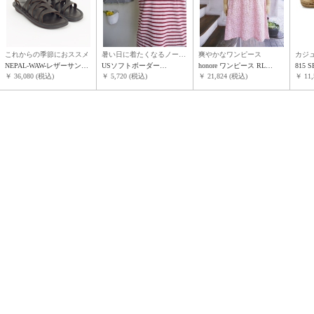
これからの季節におススメ
暑い日に着たくなるノー…
爽やかなワンピース
カジ
NEPAL-WAW-レザーサン…
USソフトボーダー…
honore ワンピース RL…
815 
￥ 36,080 (税込)
￥ 5,720 (税込)
￥ 21,824 (税込)
￥ 11,