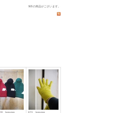
9
件の商品がございます。
890 homspun
8251 homspun