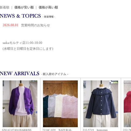
新着順
｜
価格が安い順
｜
価格が高い順
ニュース&トピックス
2026.08.01
営業時間のお知らせ
saikaモルティ店11:00-18:00
(水曜日と日曜日を定休日にします)
SAIKA'S / MARGARET HOWELL 079-223-3635
SAIKAモルティ店 079-223-2325
新着商品
2026.06.01
靴のSALEします。SALEのバナーからチェックしてくださいね。
是非、この機会にお得にお買い物してくださいね。
2025.10.27
ブログ更新しました。スタッフブログをご覧ください☆
GN142-07404 HARRISS
7234C-029 NATURAL
232-5719 homspun
222-7