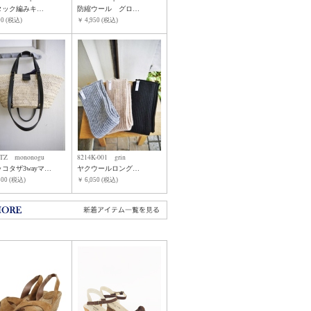
タック編みキ…
防縮ウール グロ…
00 (税込)
￥ 4,950 (税込)
-TZ mononogu
8214K-001 grin
コタザ3wayマ…
ヤクウールロング…
500 (税込)
￥ 6,050 (税込)