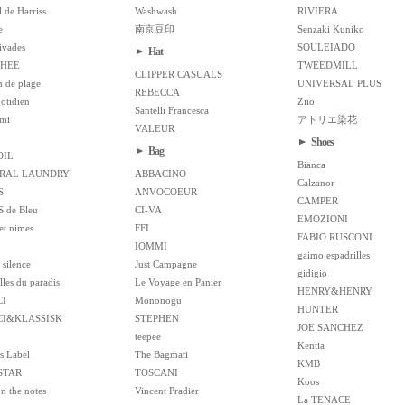
l de Harriss
Washwash
RIVIERA
e
南京豆印
Senzaki Kuniko
ivades
SOULEIADO
Hat
HEE
TWEEDMILL
CLIPPER CASUALS
 de plage
UNIVERSAL PLUS
REBECCA
otidien
Ziio
Santelli Francesca
mi
アトリエ染花
VALEUR
Shoes
Bag
OIL
Bianca
RAL LAUNDRY
ABBACINO
Calzanor
S
ANVOCOEUR
CAMPER
 de Bleu
CI-VA
EMOZIONI
et nimes
FFI
FABIO RUSCONI
IOMMI
gaimo espadrilles
 silence
Just Campagne
gidigio
les du paradis
Le Voyage en Panier
HENRY&HENRY
CI
Mononogu
HUNTER
ICI&KLASSISK
STEPHEN
JOE SANCHEZ
teepee
Kentia
s Label
The Bagmati
KMB
STAR
TOSCANI
Koos
on the notes
Vincent Pradier
La TENACE