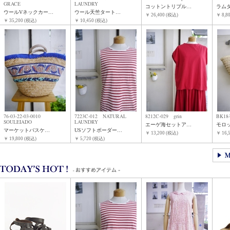
GRACE
LAUNDRY
コットントリプル…
ラム
ウールVネックカー…
ウール天竺タート…
￥ 26,400 (税込)
￥ 8,8
￥ 35,200 (税込)
￥ 10,450 (税込)
76-03-22-03-0010
7223C-012 NATURAL
8212C-029 grin
BK18
SOULEIADO
LAUNDRY
エーゲ海セットア…
モロッ
マーケットバスケ…
USソフトボーダー…
￥ 13,200 (税込)
￥ 16,
￥ 19,800 (税込)
￥ 5,720 (税込)
ピックアップアイテム