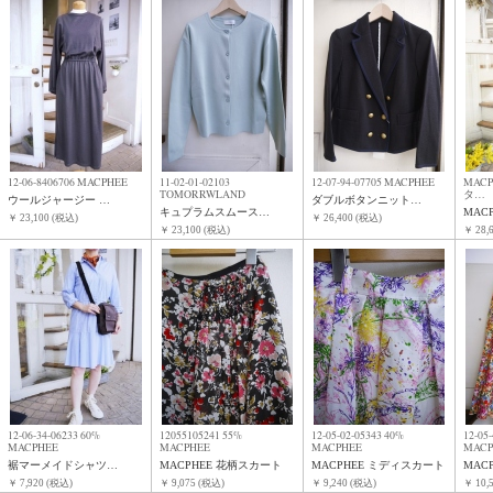
12-06-8406706 MACPHEE
11-02-01-02103
12-07-94-07705 MACPHEE
MAC
TOMORRWLAND
タ…
ウールジャージー …
ダブルボタンニット…
キュプラムスムース…
MAC
￥ 23,100 (税込)
￥ 26,400 (税込)
￥ 23,100 (税込)
￥ 28,
12-06-34-06233 60%
12055105241 55%
12-05-02-05343 40%
12-0
MACPHEE
MACPHEE
MACPHEE
MACP
裾マーメイドシャツ…
MACPHEE 花柄スカート
MACPHEE ミディスカート
MAC
￥ 7,920 (税込)
￥ 9,075 (税込)
￥ 9,240 (税込)
￥ 10,