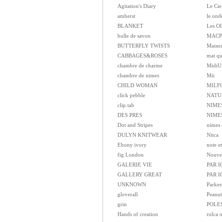
Agitation's Diary
Le Cie
amherst
le ond
BLANKET
Les Ol
bulle de savon
MACP
BUTTERFLY TWISTS
Maison
CABBAGES&ROSES
mat qu
chambre de charme
MidiU
chambre de nimes
Mii
CHILD WOMAN
MILF
click pebble
NATU
clip.tab
NIME
DES PRES
NIMES
Dot and Stripes
nimes 
DULYN KNITWEAR
Nitca
Ebony ivory
note et
fig London
Nouvel
GALERIE VIE
PAR I
GALLERY GREAT
PAR 
UNKNOWN
Parkes
gloverall
Peanut
grin
POLE
Hands of creation
rolca 