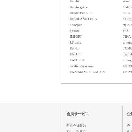
Harriss
seasalt
Harriss grace
SI-HI
HEMISPHERES
Si-Si-
HIGHLAND CLUB
STAM
homspun
style+
honore
thiE
IMPORT
TINA 
J.Sloane
to tou
Kentia
TOMO
KNOTT
Tradit
LAITERIE
tumug
l'atelier du savon
UNIV
LA MARINE FRANCAISE
UNIV
会員サービス
企
新規会員登録
会
カートを見る
利