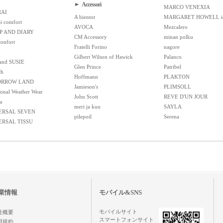
Accessori
MARCO VENEXIA
RAI
A bientot
MARGARET HOWELL i
Si comfort
AVOCA
Mezcalero
P AND DIARY
CM Accessory
minan polku
confort
Fratelli Forino
nagore
Gilbert Wilson of Hawick
Palanco
and SUSIE
Glen Prince
Patribel
ch
Hoffmann
PLAKTON
RROW LAND
Jamieson's
PLIMSOLL
ional Weather Wear
John Scott
REVE D'UN JOUR
u
meri ja kuu
SAYLA
ERSAL SEVEN
pilepoil
Serena
ERSAL TISSU
業情報
モバイル&SNS
モバイルサイト
社概要
スマートフォンサイト
用規約