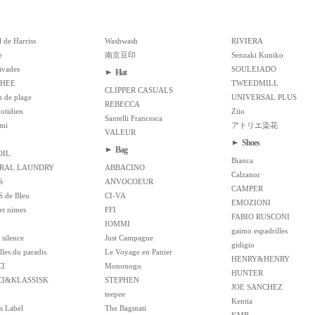
l de Harriss
Washwash
RIVIERA
e
南京豆印
Senzaki Kuniko
ivades
SOULEIADO
Hat
HEE
TWEEDMILL
CLIPPER CASUALS
 de plage
UNIVERSAL PLUS
REBECCA
otidien
Ziio
Santelli Francesca
mi
アトリエ染花
VALEUR
Shoes
Bag
OIL
Bianca
RAL LAUNDRY
ABBACINO
Calzanor
S
ANVOCOEUR
CAMPER
 de Bleu
CI-VA
EMOZIONI
et nimes
FFI
FABIO RUSCONI
IOMMI
gaimo espadrilles
 silence
Just Campagne
gidigio
les du paradis
Le Voyage en Panier
HENRY&HENRY
CI
Mononogu
HUNTER
ICI&KLASSISK
STEPHEN
JOE SANCHEZ
teepee
Kentia
s Label
The Bagmati
KMB