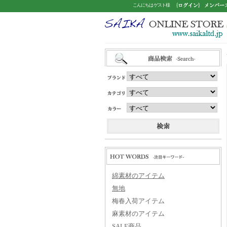
こんにちは ゲスト様
www.saikaltd.jp/ウール天竺タートルプ
ー 7234C-029
商品検索
綿素材のアイテム
無地
梅春入荷アイテム
麻素材のアイテム
SALE商品