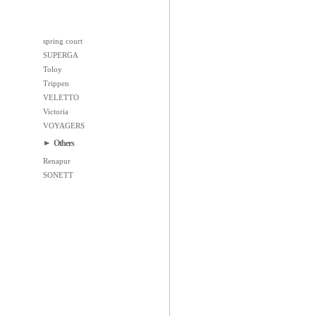
spring court
SUPERGA
Toloy
Trippen
VELETTO
Victoria
VOYAGERS
Others
Renapur
SONETT