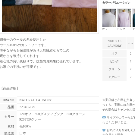
カラーバリエーショ
オフ
ピンク
グ
細番手のウールの糸を使用した
NATURAL
size
ウール100%のカットソーです。
LAUNDRY
薄手ながらも保湿性があり天然繊維ならではの
オフ
2
暖かさを維持してくれます。
着心地の良い肌触りで、抗菌防臭効果に優れています。
ピンク
2
お家での手洗いが可能です。
グリーン
2
T.グレー
2
【商品詳細】
BRAND
NATURAL LAUNDRY
※実店舗と在庫を共有し
っても、実際には在庫
品番
7234C-029
その場合はキャンセル
120オフ 300ダスティピンク 550グリーン
カラー
サイズやカラーなど
920TOPグレー
わせくださいませ。
素材
毛100%
お気に入り登録した
製造国
日本
※会員さま限定。