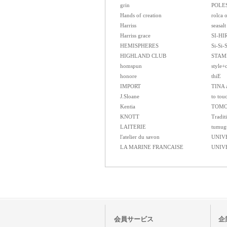
grin
POLE
Hands of creation
rolca 
Harriss
seasalt
Harriss grace
SI-HI
HEMISPHERES
Si-Si-
HIGHLAND CLUB
STAM
homspun
style+
honore
thiE
IMPORT
TINA 
J.Sloane
to tou
Kentia
TOMO
KNOTT
Tradit
LAITERIE
tumug
l'atelier du savon
UNIV
LA MARINE FRANCAISE
UNIV
会員サービス
企