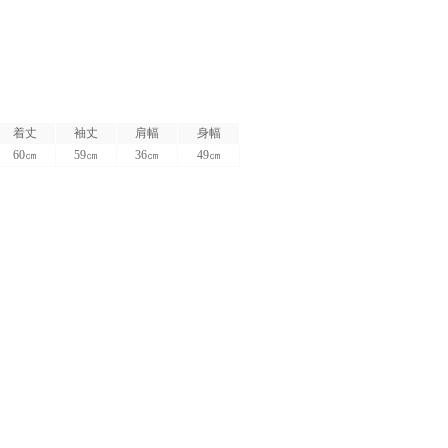
着丈
袖丈
肩幅
身幅
60㎝
59㎝
36㎝
49㎝