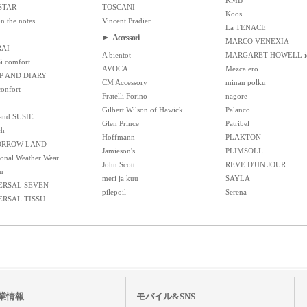
STAR
TOSCANI
Koos
on the notes
Vincent Pradier
La TENACE
Accessori
MARCO VENEXIA
RAI
A bientot
MARGARET HOWELL i
Si comfort
AVOCA
Mezcalero
P AND DIARY
CM Accessory
minan polku
confort
Fratelli Forino
nagore
Gilbert Wilson of Hawick
Palanco
and SUSIE
Glen Prince
Patribel
ch
Hoffmann
PLAKTON
RROW LAND
Jamieson's
PLIMSOLL
ional Weather Wear
John Scott
REVE D'UN JOUR
u
meri ja kuu
SAYLA
ERSAL SEVEN
pilepoil
Serena
ERSAL TISSU
業情報
モバイル&SNS