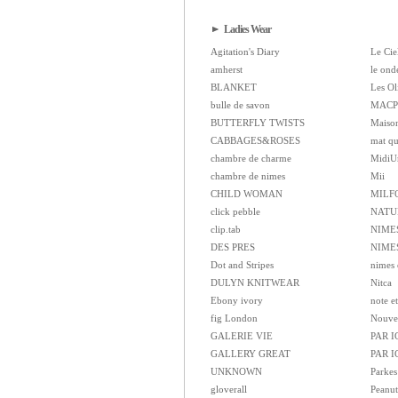
Ladies Wear
Agitation's Diary
Le Cie
amherst
le ond
BLANKET
Les Ol
bulle de savon
MACP
BUTTERFLY TWISTS
Maison
CABBAGES&ROSES
mat qu
chambre de charme
MidiU
chambre de nimes
Mii
CHILD WOMAN
MILF
click pebble
NATU
clip.tab
NIME
DES PRES
NIMES
Dot and Stripes
nimes 
DULYN KNITWEAR
Nitca
Ebony ivory
note et
fig London
Nouvel
GALERIE VIE
PAR I
GALLERY GREAT
PAR 
UNKNOWN
Parkes
gloverall
Peanut