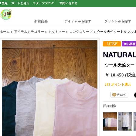
ルオーバ
新着商品
アイテムから探す
ブランドから探す
ホーム
>
アイテムカテゴリー
>
カットソー
>
ロングスリーブ
>
ウール天竺タートルプルオーバ
ウール天竺タート
￥ 10,450 (税込
285 ポイント還元
サブ詳細