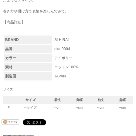
たようなデザイン。
巻き方や掛け方で表情を楽しんでみて。
【商品詳細】
BRAND
SI-HIRAI
品番
eka-9004
カラー
アイボリー
素材
コットン100%
製造国
JAPAN
サイズ
サイズ
着丈
身幅
袖丈
肩幅
F
--サイズ
--cm
--cm
--cm
--cm