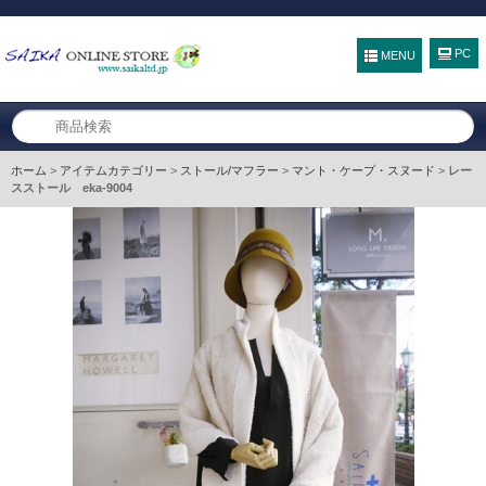
MENU
ホーム
>
アイテムカテゴリー
>
ストール/マフラー
>
マント・ケープ・スヌード
>
レー
スストール eka-9004